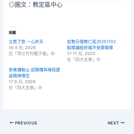
◎圖文：教定區中心
相關
立愿了愿 一心許天
宏教分壇教仁區20251102
16 4 月, 2026
點燈誦經祈福平安齋報導
在「萍江竹刊電子報」中
17 11 月, 2025
在「四大志業」中
安東彌勒山 迎賢樓與禪苑建
設精神理念
17 6 月, 2026
在「四大志業」中
PREVIOUS
NEXT