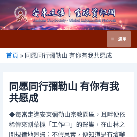
跳
至
主
要
選單
內
Main
容
首頁
»
同愿同行彌勒山 有你有我共愿成
Menu
同愿同行彌勒山 有你有我
共愿成
◆每當走進安東彌勒山宗教園區，耳畔便依
稀傳來割草機「工作中」的聲響，在山林之
間規律地迴盪；不假思索，便知道是有壇辦