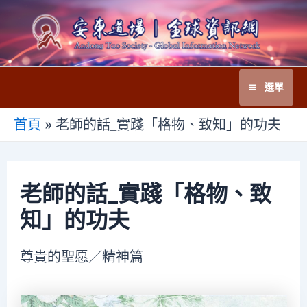
跳
至
主
要
選單
內
Main
容
首頁
»
老師的話_實踐「格物、致知」的功夫
Menu
老師的話_實踐「格物、致
知」的功夫
尊貴的聖愿／精神篇