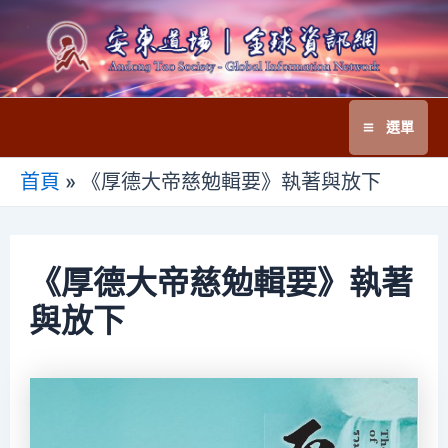
跳
至
主
要
選單
內
Main
容
首頁
»
《厚德大帝慈勉輯要》執著與放下
Menu
《厚德大帝慈勉輯要》執著
與放下