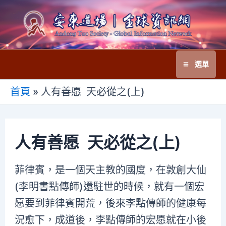
跳
至
主
要
選單
內
Main
容
首頁
»
人有善愿 天必從之(上)
Menu
人有善愿 天必從之(上)
菲律賓，是一個天主教的國度，在敦創大仙
(李明書點傳師)還駐世的時候，就有一個宏
愿要到菲律賓開荒，後來李點傳師的健康每
況愈下，成道後，李點傳師的宏愿就在小後