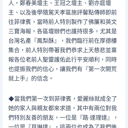
人，鄭春美壇主、王冠之壇主、劉亦庭壇
主、以及後學隨駕天孝區施評馨點傳師即前
往菲律賓，當時前人特別製作了佛簾和英文
三寶海報，各區壇辦們也護持很多，尤其是
台灣名產『鳳梨酥』，我們臨行前在厚德樓
集合，前人特別帶著我們恭求上天慈悲並稟
報各位老前人聖靈護佑此行平安順利，同時
也提振我們的信心，讓我們有『第一次開荒
就上手』的信念。
◆當我們第一次到菲律賓，愛麗絲就成全了
她的家人與親友都來求道，其中有兩位對我
們特別友善的朋友，一位是『路‧達理達』，
一位是『貝琳達』，這兩位也成為了我們後