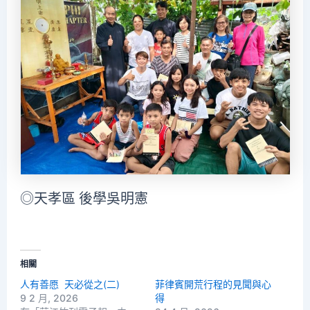
◎天孝區 後學吳明憲
相關
人有善愿 天必從之(二)
菲律賓開荒行程的見聞與心
9 2 月, 2026
得