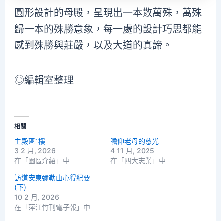
圓形設計的母殿，呈現出一本散萬殊，萬殊
歸一本的殊勝意象，每一處的設計巧思都能
感到殊勝與莊嚴，以及大道的真諦。
◎編輯室整理
相關
主殿區1樓
瞻仰老母的慈光
3 2 月, 2026
4 11 月, 2025
在「園區介紹」中
在「四大志業」中
訪道安東彌勒山心得紀要
(下)
10 2 月, 2026
在「萍江竹刊電子報」中