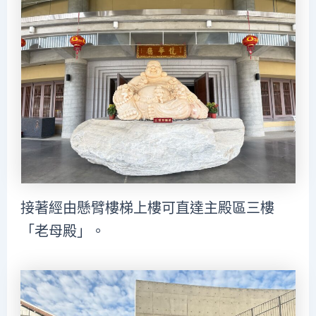
接著經由懸臂樓梯上樓可直達主殿區三樓
「老母殿」。