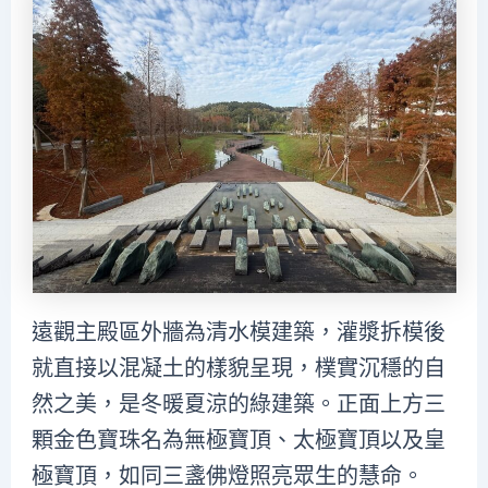
遠觀主殿區外牆為清水模建築，灌漿拆模後
就直接以混凝土的樣貌呈現，樸實沉穩的自
然之美，是冬暖夏涼的綠建築。正面上方三
顆金色寶珠名為無極寶頂、太極寶頂以及皇
極寶頂，如同三盞佛燈照亮眾生的慧命。