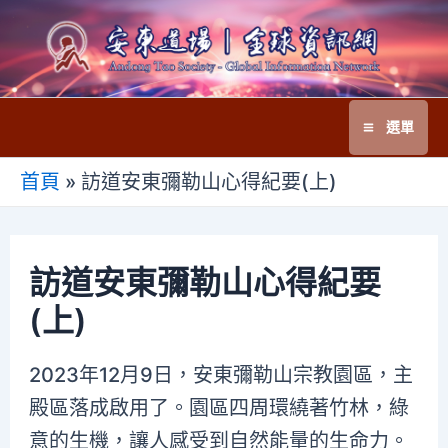
跳
至
主
要
選單
內
Main
容
首頁
»
訪道安東彌勒山心得紀要(上)
Menu
訪道安東彌勒山心得紀要
(上)
2023年12月9日，安東彌勒山宗教園區，主
殿區落成啟用了。園區四周環繞著竹林，綠
意的生機，讓人感受到自然能量的生命力。