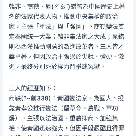
韓非、商鞅、晁(ㄔㄠˊ)錯皆為中國歷史上著
名的法家代表人物，推動中央集權的政治
家，主張「重法」與「強國」。商鞅變法奠
定秦國統一大業；韓非集法家之大成；晁錯
則為西漢推動削藩的激進改革者。三人皆才
華卓著，但因政治主張過於尖銳、強硬、激
進，最终分別死於權力鬥爭或冤獄。
三人的經歷如下：
商鞅(?~前338)：秦國變法家。為國人，投
靠秦孝公推行變法（墾草令、農戰、軍功
爵），主張以法治國、重農抑商、加強集
權，使秦國迅速強大，但因手段嚴酷且得罪