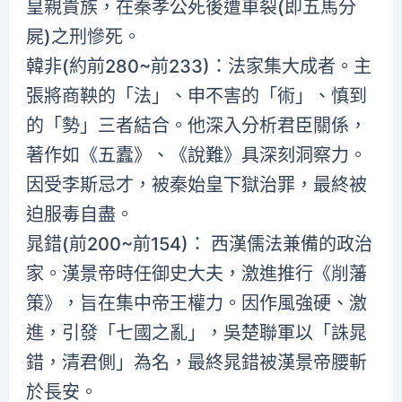
皇親貴族，在秦孝公死後遭車裂(即五馬分
屍)之刑慘死。
韓非(約前280~前233)：法家集大成者。主
張將商鞅的「法」、申不害的「術」、慎到
的「勢」三者結合。他深入分析君臣關係，
著作如《五蠹》、《說難》具深刻洞察力。
因受李斯忌才，被秦始皇下獄治罪，最終被
迫服毒自盡。
晁錯(前200~前154)： 西漢儒法兼備的政治
家。漢景帝時任御史大夫，激進推行《削藩
策》，旨在集中帝王權力。因作風強硬、激
進，引發「七國之亂」，吳楚聯軍以「誅晁
錯，清君側」為名，最終晁錯被漢景帝腰斬
於長安。