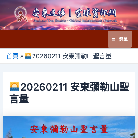
跳
至
主
要
選單
內
Main
容
首頁
»
20260211 安東彌勒山聖言量
Menu
20260211 安東彌勒山聖
言量