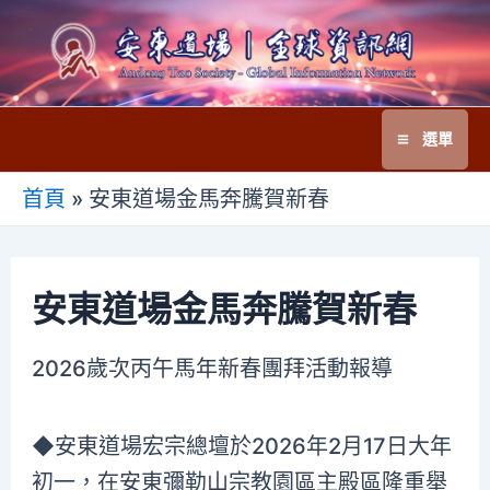
跳
至
主
要
選單
內
Main
容
首頁
»
安東道場金馬奔騰賀新春
Menu
安東道場金馬奔騰賀新春
2026歲次丙午馬年新春團拜活動報導
◆安東道場宏宗總壇於2026年2月17日大年
初一，在安東彌勒山宗教園區主殿區隆重舉