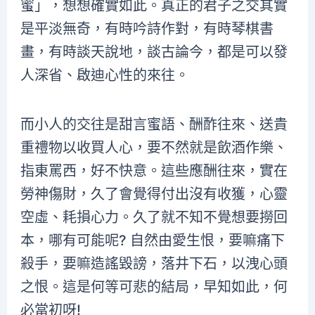
蜜」，想想確實如此。真正的君子之交其實
是平淡無奇，有時吟詩作對，有時琴棋書
畫，有時談天說地，談古論今，都是可以發
人深省、啟迪心性的來往。
而小人的交往是甜言蜜語、酬酢往來、送貴
重禮物以收買人心，要不然就是飲酒作樂、
指東罵西，好不快意。這些應酬往來，實在
勞神傷財，久了會覺得付出沒有收獲，心靈
空虛、耗損心力。久了就不知不覺想要撈回
本，哪有可能呢? 自然由愛生恨，要嘛痛下
殺手，要嘛造謠毀謗，落井下石，以洩心頭
之恨。這是何等可悲的結局，早知如此，何
必當初呀!