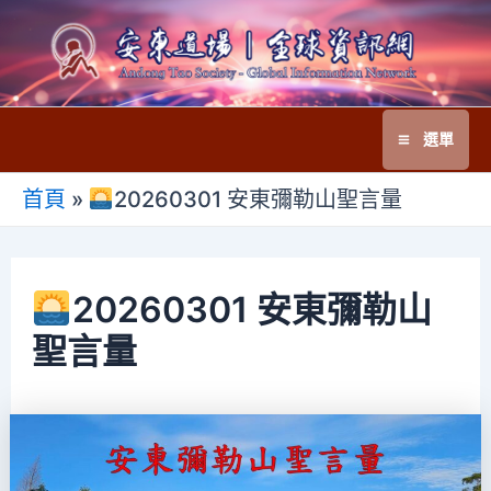
跳
至
主
要
選單
內
Main
容
首頁
»
20260301 安東彌勒山聖言量
Menu
20260301 安東彌勒山
聖言量