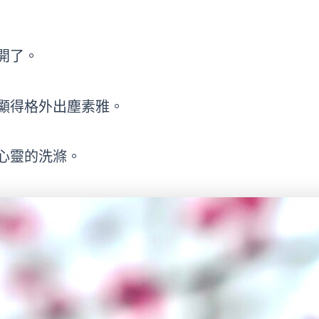
開了。
顯得格外出塵素雅。
心靈的洗滌。