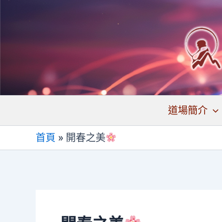
跳
至
主
要
內
容
道場簡介
首頁
»
開春之美