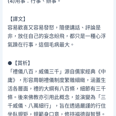
(4)用事：行事、辦事。
【譯文】
容易歡喜又容易發怒，隨便講話、評論是
非，放任自己的妄念紛飛，都只是一種心浮
氣躁在行事，這個毛病最大。
●【賞析】
「禮儀八百，威儀三千」源自儒家經典《中
庸》，形容周朝禮儀制度繁雜細緻，涵蓋生
活各層面，禮的大綱有八百條，細節有三千
條。後來佛教亦引用此概念，並演變為「三
千威儀、八萬細行」，旨在透過嚴謹的行住
坐臥規矩，規範身口意，修持福德與智慧。