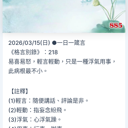
2026/03/15(日) ●一日一箴言
《格言別錄》：218
易喜易怒，輕言輕動，只是一種浮氣用事，
此病根最不小。
【註釋】
(1)輕言：隨便講話、評論是非。
(2)輕動：指妄念紛飛。
(3)浮氣：心浮氣躁。