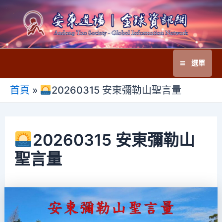
跳
至
主
要
選單
內
Main
容
首頁
»
20260315 安東彌勒山聖言量
Menu
20260315 安東彌勒山
聖言量