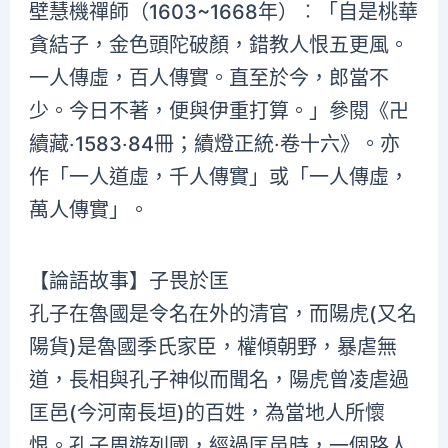
壁慧機禪師（1603~1668年）︰「自是桃華
貪結子，金色頭陀破顏，錯教人恨五更風。
一人傳虛，百人傳實。直至於今，郎當不
少。今日不著，便與伊重打算。」參閱《卍
續藏‧1583‧84冊；續燈正統‧卷十六》。亦
作「一人道虛，千人傳實」或「一人傳虛，
萬人傳實」。
【論語故事】子畏於匡
孔子在魯國是令名在外的清官，而陽虎(又名
陽貨)是魯國季氏家臣，權傾朝野，暴虐無
道，長相與孔子神似而聞名，陽虎曾凌虐過
匡邑(今河南長垣)的百姓，為當地人所懷
恨。孔子周遊列國，經過匡邑時，一個路人