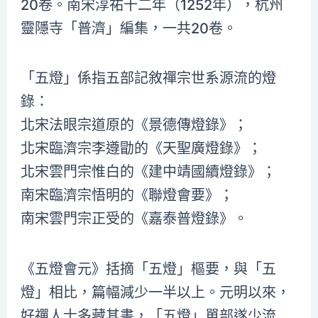
20卷。南宋淳祐十二年（1252年），杭州
靈隱寺「普濟」編集，一共20卷。
「五燈」係指五部記敘禪宗世系源流的燈
錄：
北宋法眼宗道原的《景德傳燈錄》；
北宋臨濟宗李遵勖的《天聖廣燈錄》；
北宋雲門宗惟白的《建中靖國續燈錄》；
南宋臨濟宗悟明的《聯燈會要》；
南宋雲門宗正受的《嘉泰普燈錄》。
《五燈會元》括摘「五燈」樞要，與「五
燈」相比，篇幅減少一半以上。元明以來，
好禪人士多藏其書，「五燈」單部遂少流