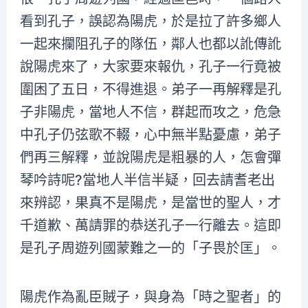
看到孔子，誤認為陽虎，於是拉了許多鄉人
一起來攔阻孔子的隊伍，鄰人也都以訛傳訛
說陽虎來了，大家要來報仇，孔子一行竟被
圍困了五日，不得進退。弟子一再解釋是孔
子非陽虎，當地人不信，群起而攻之，危急
中孔子仍弦歌不輟，心中無半點憂慮，弟子
們再三解釋，並說陽虎是粗暴的人，怎會彈
琴吟詩呢?當地人半信半疑，回去請耆老出
來辨認，果真不是陽虎，是當世的聖人，才
千道歉、萬請罪的恭送孔子一行離去。這即
是孔子周遊列國蒙難之一的「子畏於匡」。
陽虎作為亂臣賊子，與身為「時之聖者」的