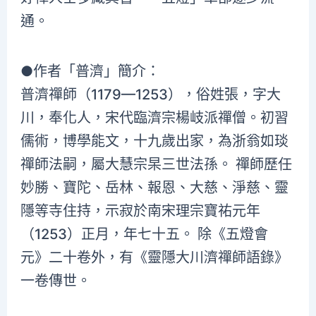
通。
●作者「普濟」簡介：
普濟禪師（1179—1253），俗姓張，字大
川，奉化人，宋代臨濟宗楊岐派禪僧。初習
儒術，博學能文，十九歲出家，為浙翁如琰
禪師法嗣，屬大慧宗杲三世法孫。 禪師歷任
妙勝、寶陀、岳林、報恩、大慈、淨慈、靈
隱等寺住持，示寂於南宋理宗寶祐元年
（1253）正月，年七十五。 除《五燈會
元》二十卷外，有《靈隱大川濟禪師語錄》
一卷傳世。