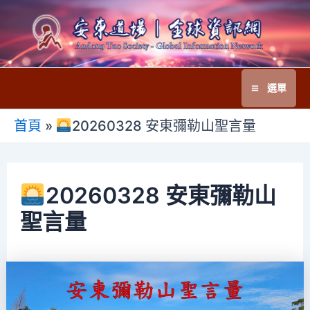
跳
至
主
要
選單
內
Main
容
首頁
»
20260328 安東彌勒山聖言量
Menu
20260328 安東彌勒山
聖言量