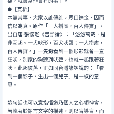
播，就被當作實有的事了。
●【賞析】
本無其事，大家以訛傳訛，眾口鑠金，因而
信以為真。原作「一人措虛，百人傳實」。
出自唐‧張懷瓘《書斷論》︰「悠悠萬載，是
非互起。一犬吠形，百犬吠聲；一人措虛，
百人傳實。」一隻狗看到一個形影就會一直
狂吠，別家的狗聽到吠聲，也就一起跟著狂
吠，此起彼落，正如同台灣諺語說的：「看
到一個影子，生出一個兒子」是一樣的意
思。
這句話也可以意指悟道乃個人之心領神會，
若執著於語言文字的描述，則以盲導盲，而