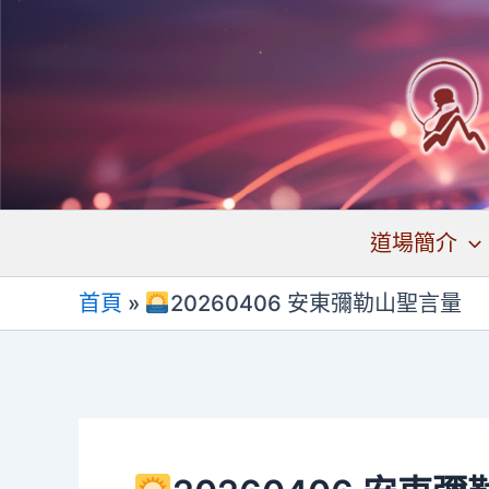
跳
至
主
要
內
容
道場簡介
首頁
»
20260406 安東彌勒山聖言量