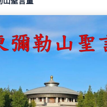
彌勒山聖言量