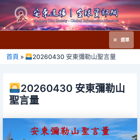
跳
至
主
要
選單
內
Main
容
首頁
»
20260430 安東彌勒山聖言量
Menu
20260430 安東彌勒山
聖言量