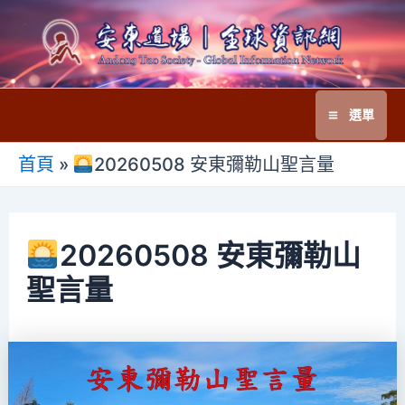
跳
至
主
要
選單
內
Main
容
首頁
»
20260508 安東彌勒山聖言量
Menu
20260508 安東彌勒山
聖言量