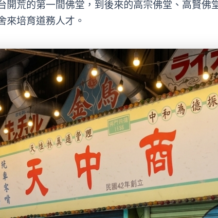
台開荒的第一間佛堂，到後來的高宗佛堂、高賢佛
舍來培育道務人才。