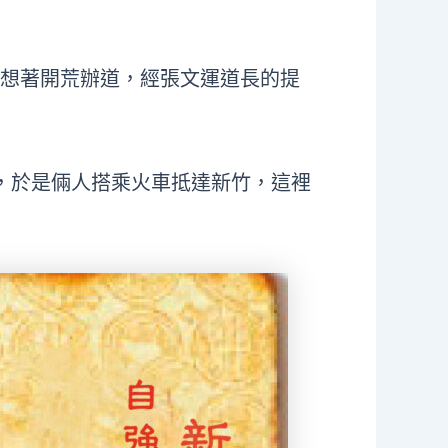
一直想著開荒辦道，經張文運道長的提
竹，於是倆人搭乘火車抵達新竹，這裡