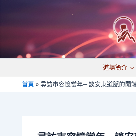
跳
至
主
要
內
容
道場簡介
首頁
»
尋訪市容憶當年─ 談安東道脈的開