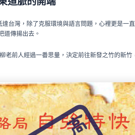
安東道脈的開端
 年)抵達台灣，除了克服環境與語言問題，心裡更是
把道傳揚出去。
前人與柳老前人經過一番思量，決定前往新發之竹的新