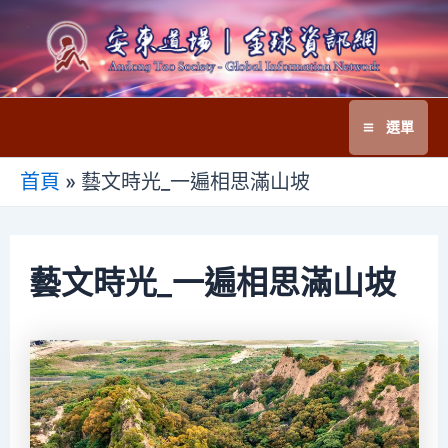
跳
至
主
要
選單
內
Main
容
首頁
»
藝文時光_一遍相思滿山坡
Menu
藝文時光_一遍相思滿山坡