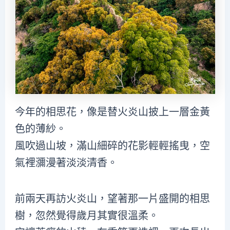
今年的相思花，像是替火炎山披上一層金黃
色的薄紗。
風吹過山坡，滿山細碎的花影輕輕搖曳，空
氣裡瀰漫著淡淡清香。
前兩天再訪火炎山，望著那一片盛開的相思
樹，忽然覺得歲月其實很溫柔。