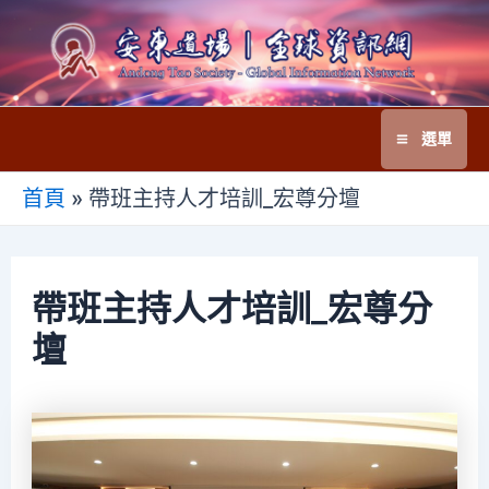
跳
至
主
要
選單
內
Main
容
首頁
»
帶班主持人才培訓_宏尊分壇
Menu
帶班主持人才培訓_宏尊分
壇