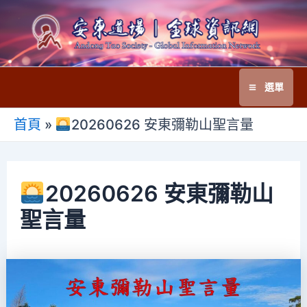
跳
至
主
要
選單
內
Main
容
首頁
»
20260626 安東彌勒山聖言量
Menu
20260626 安東彌勒山
聖言量