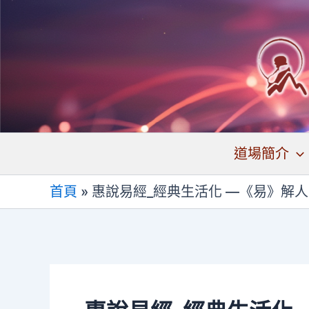
跳
至
主
要
內
容
道場簡介
首頁
»
惠說易經_經典生活化 —《易》解