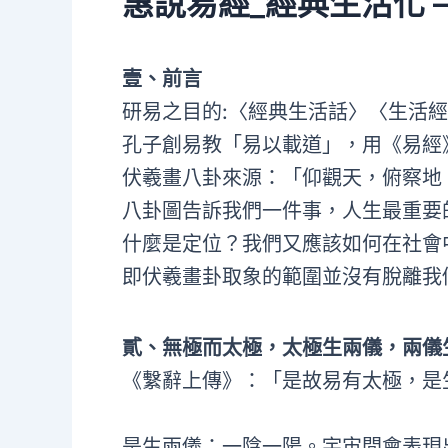
惠說易經_經典生活化
壹、前言
研易之目的:〈經典生活話〉〈生活
孔子創易教「易以載道」，用《易經
伏羲畫八卦來源：「仰觀天，俯察地
八卦圖告訴我們一件事，人生最重要
什麼是定位？我們又應該如何在社會
即伏羲畫卦取象的範圍並沒有脫離我
貳、無極而太極，太極生兩儀，兩儀
《繫辭上傳》：「是故易有太極，是
是生兩儀；一陰一陽。宇宙間會表現