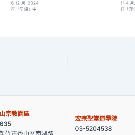
6 12 月, 2024
11 4 月
在「早課」中
在「萍
山宗教園區
宏宗聖堂道學院
2635
03-5204538
3 新竹市香山區南湖路