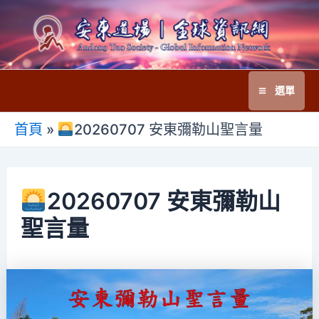
跳
至
主
要
選單
內
Main
容
首頁
»
20260707 安東彌勒山聖言量
Menu
20260707 安東彌勒山
聖言量