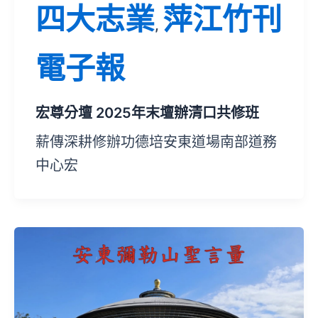
四大志業
萍江竹刊
,
電子報
宏尊分壇 2025年末壇辦清口共修班
薪傳深耕修辦功德培安東道場南部道務
中心宏