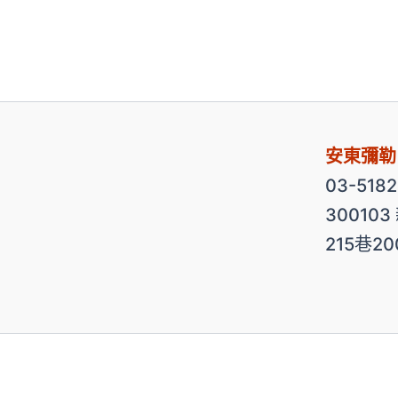
安東彌勒
03-518
30010
215巷2