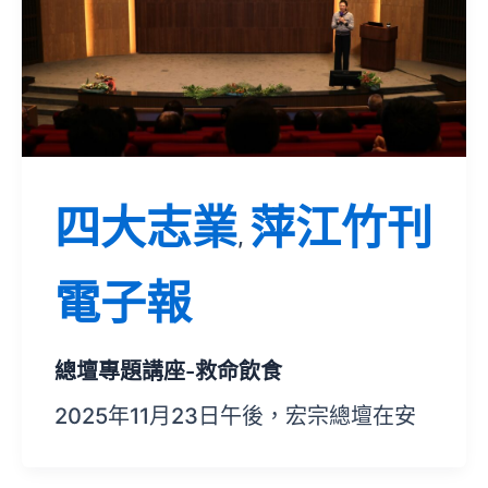
四大志業
萍江竹刊
,
電子報
總壇專題講座-救命飲食
2025年11月23日午後，宏宗總壇在安