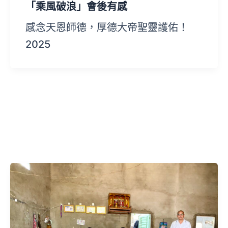
「乘風破浪」會後有感
感念天恩師德，厚德大帝聖靈護佑！
2025