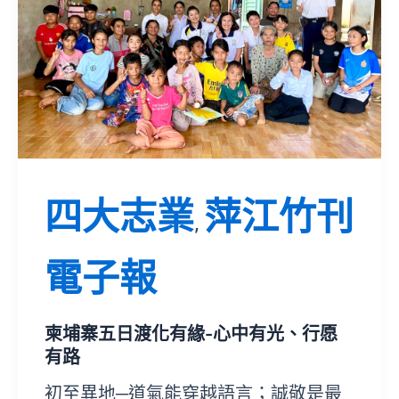
四大志業
萍江竹刊
,
電子報
柬埔寨五日渡化有緣-心中有光、行愿
有路
初至異地─道氣能穿越語言；誠敬是最