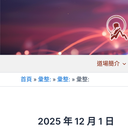
跳
至
主
要
內
容
道場簡介
首頁
»
彙整:
»
彙整:
»
彙整:
2025 年 12 月 1 日