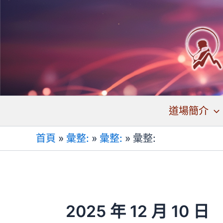
跳
至
主
要
內
容
道場簡介
首頁
»
彙整:
»
彙整:
»
彙整:
2025 年 12 月 10 日