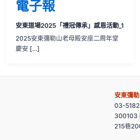
電子報
安東道場2025「禮冠傳承」感恩活動_1
2025安東彌勒山老母殿安座二周年堂
慶安 […]
安東彌勒
03-518
30010
215巷2