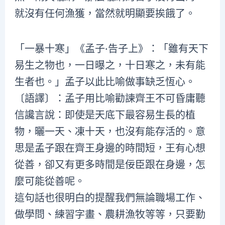
就沒有任何漁獲，當然就明顯要挨餓了。
「一暴十寒」《孟子·告子上》：「雖有天下
易生之物也，一日曝之，十日寒之，未有能
生者也。」孟子以此比喻做事缺乏恆心。
〔語譯〕：孟子用比喻勸諫齊王不可昏庸聽
信讒言說：即使是天底下最容易生長的植
物，曬一天、凍十天，也沒有能存活的。意
思是孟子跟在齊王身邊的時間短，王有心想
從善，卻又有更多時間是佞臣跟在身邊，怎
麼可能從善呢。
這句話也很明白的提醒我們無論職場工作、
做學問、練習字畫、農耕漁牧等等，只要勤