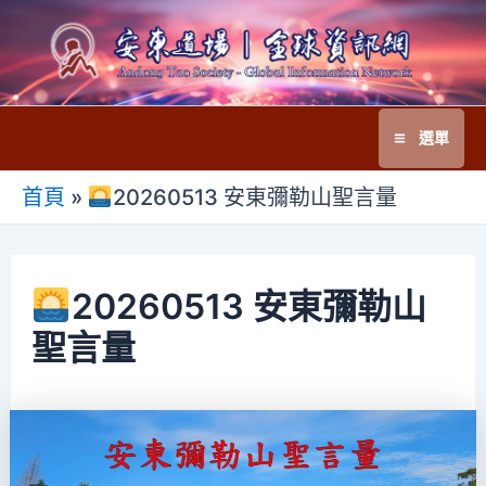
跳
至
主
要
選單
內
Main
容
首頁
»
20260513 安東彌勒山聖言量
Menu
20260513 安東彌勒山
聖言量