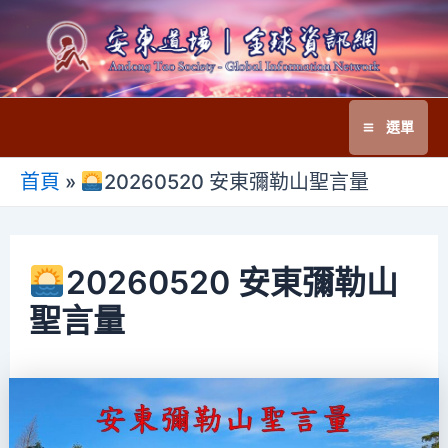
跳
至
主
要
選單
內
Main
容
首頁
»
20260520 安東彌勒山聖言量
Menu
20260520 安東彌勒山
聖言量