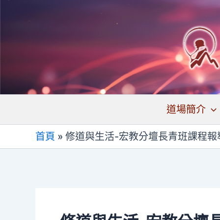
跳
至
主
要
內
容
道場簡介
首頁
»
修道與生活-宏教分壇長青班課程報