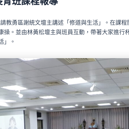
長青班課程報導
，邀請教勇區謝統文壇主講述「修道與生活」。在課
康操。並由林黃松壇主與班員互動，帶著大家進行
活」。